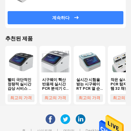
계속하다
추천된 제품
빨리 극단적인
시구웨이 핵산
실시간 시험을
작은 실시간
정량적 실시간
반응제 실시간
받는 시구웨이
PCR 탐지 
감상 서비스 열
PCR 분석기 CE
RT PCR 열 순
템 32 채널
순환기 Pcr 기
인증
환기 기계 DNA
RNA DNA 
계
기 기계
최고의 가격
최고의 가격
최고의 가격
최고의 가
Desktop Site
홈
사이트맵
연락처